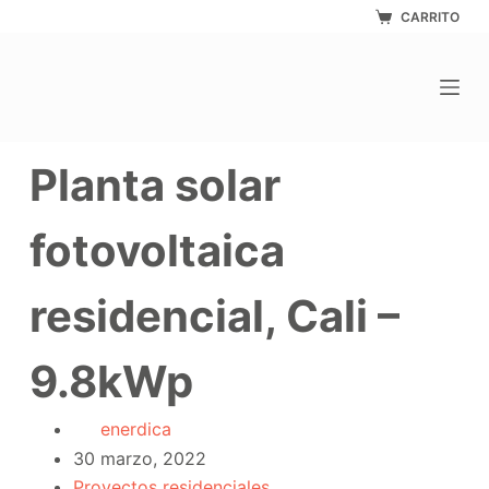
Saltar
CARRITO
al
contenido
Planta solar
fotovoltaica
residencial, Cali –
9.8kWp
enerdica
30 marzo, 2022
Proyectos residenciales