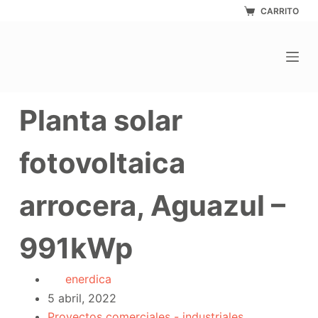
Saltar
CARRITO
al
contenido
Planta solar
fotovoltaica
arrocera, Aguazul –
991kWp
enerdica
5 abril, 2022
Proyectos comerciales - industriales