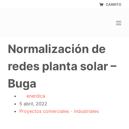
Saltar
CARRITO
al
contenido
Normalización de
redes planta solar –
Buga
enerdica
5 abril, 2022
Proyectos comerciales - industriales