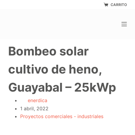
Saltar
CARRITO
al
contenido
Bombeo solar
cultivo de heno,
Guayabal – 25kWp
enerdica
1 abril, 2022
Proyectos comerciales - industriales