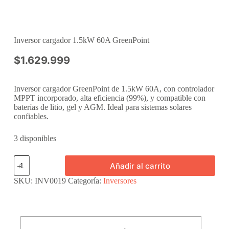
Inversor cargador 1.5kW 60A GreenPoint
$
1.629.999
Inversor cargador GreenPoint de 1.5kW 60A, con controlador
MPPT incorporado, alta eficiencia (99%), y compatible con
baterías de litio, gel y AGM. Ideal para sistemas solares
confiables.
3 disponibles
Inversor
Añadir al carrito
cargador
1.5kW
SKU:
INV0019
Categoría:
Inversores
60A
GreenPoint
cantidad